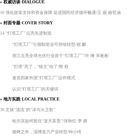
»
权威访谈
·DIALOGUE
10 强化政策支持和资金保障 促进国民经济循环畅通/王 观 曲哲涵
»
封面专题
·COVER STORY
14 “灯塔工厂”点亮先进制造
“灯塔工厂”引领制造业可持续转型/祝 麒
浙江点亮全球光伏行业首个
“灯塔工厂”/许 峰 宋彬彬
“灯塔”亮了，“链主”动了/熊 程
速览四家外国
“灯塔工厂”运作模式
认识
“灯塔工厂”的关键词
»
地方实践
·LOCAL PRACTICE
30 文旅“顶流”的“冰与火之歌”
哈尔滨如何留住
“泼天富贵”/张秋红 李 婧
烧烤之外，淄博发力产业转型
/钟小绮