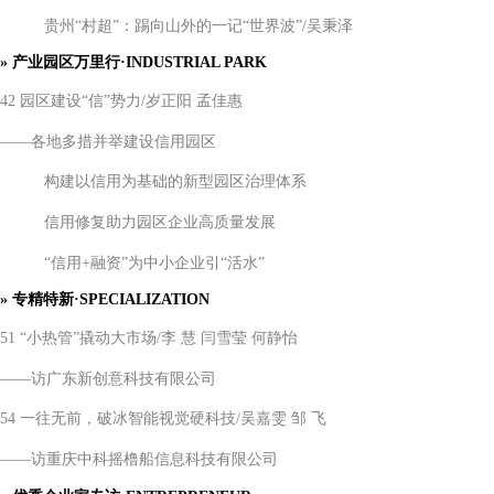
贵州
“村超”：踢向山外的一记“世界波”/吴秉泽
»
产业园区万里行
·INDUSTRIAL PARK
42 园区建设“信”势力/岁正阳 孟佳惠
——各地多措并举建设信用园区
构建以信用为基础的新型园区治理体系
信用修复助力园区企业高质量发展
“信用+融资”为中小企业引“活水”
» 专精特新·SPECIALIZATION
51 “小热管”撬动大市场/李 慧 闫雪莹 何静怡
——访广东新创意科技有限公司
54 一往无前，破冰智能视觉硬科技/吴嘉雯 邹 飞
——访重庆中科摇橹船信息科技有限公司