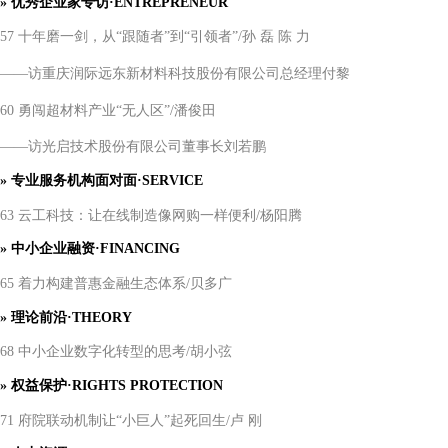
»
优秀企业家专访
·ENTREPRENEUR
57 十年磨一剑，从“跟随者”到“引领者”/孙 磊 陈 力
——访重庆润际远东新材料科技股份有限公司总经理付黎
60 勇闯超材料产业“无人区”/潘俊田
——访光启技术股份有限公司董事长刘若鹏
»
专业服务机构面对面
·SERVICE
63 云工科技：让在线制造像网购一样便利/杨阳腾
»
中小企业融资
·FINANCING
65 着力构建普惠金融生态体系/贝多广
»
理论前沿
·THEORY
68 中小企业数字化转型的思考/胡小弦
»
权益保护
·RIGHTS PROTECTION
71 府院联动机制让“小巨人”起死回生/卢 刚