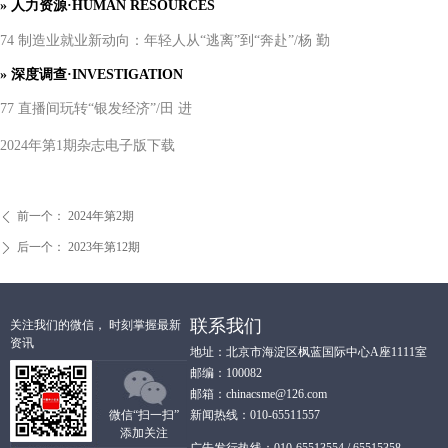
»
人力资源
·HUMAN RESOURCES
74 制造业就业新动向：年轻人从“逃离”到“奔赴”/杨 勤
»
深度调查
·INVESTIGATION
77 直播间玩转“银发经济”/田 进
2024年第1期杂志电子版下载
前一个：
2024年第2期
ꄴ
后一个：
2023年第12期
ꄲ
联系我们
关注我们的微信， 时刻掌握最新
资讯
地址：北京市海淀区枫蓝国际中心A座1111室
邮编：100082
邮箱：chinacsme@126.com
微信“扫一扫”
新闻热线：010-65511557
添加关注