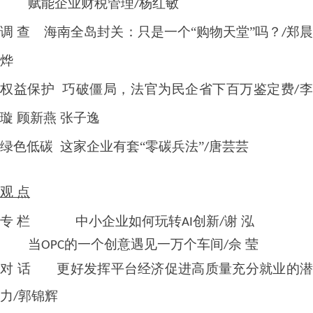
赋能企业财税管理
杨红敏
/
调
查
海南全岛封关：只是一个
“购物天堂”吗？
郑
/
烨
权益保护
巧破僵局，法官为民企省下百万鉴定费
/
璇 顾新燕 张子逸
绿色低碳
这家企业有套
“零碳兵法”
唐芸芸
/
观
点
专
栏
中小企业如何玩转
创新
谢 泓
AI
/
当
的一个创意遇见一万个车间
佘 莹
OPC
/
对
话
更好发挥平台经济促进高质量充分就业的
力
郭锦辉
/