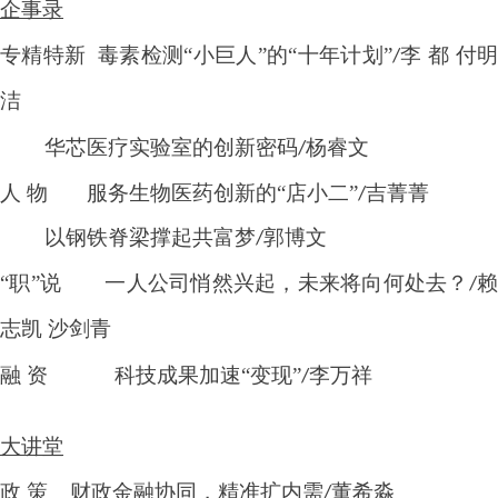
企事录
专精特新
毒素检测
“小巨人”的“十年计划”
李 都 付
/
洁
华芯医疗实验室的创新密码
杨睿文
/
人
物
服务生物医药创新的
“店小二”
吉菁菁
/
以钢铁脊梁撑起共富梦
郭博文
/
“职”说
一人公司悄然兴起，未来将向何处去？
/
志凯 沙剑青
融
资
科技成果加速
“
变现
”
李万祥
/
大讲堂
政
策
财政金融协同，精准扩内需
董希淼
/