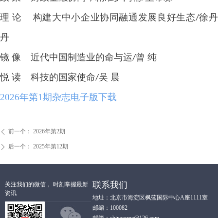
理
论
构建大中小企业协同融通发展良好生态
徐
/
丹
镜
像
近代中国制造业的命与运
曾 纯
/
悦
读
科技的国家使命
吴 晨
/
2026年第1期杂志电子版下载
前一个：
2026年第2期
ꄴ
后一个：
2025年第12期
ꄲ
联系我们
关注我们的微信， 时刻掌握最新
资讯
地址：北京市海淀区枫蓝国际中心A座1111室
邮编：100082