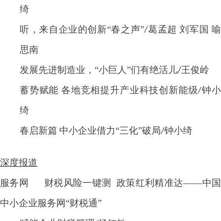
绮
听，来自企业的创新
“春之声”
葛孟超 刘军国 
/
思南
发展先进制造业，
“
小巨人
”
们有绝活儿
王俊岭
/
蓄势赋能
各地竞相提升产业科技创新能级
钟
/
绮
春启新篇
中小企业借力
“
三化
”
破局
钟小绮
/
深度报道
服务网
财税风险一键测
政策红利精准达
——中
中小企业服务网“财税通”