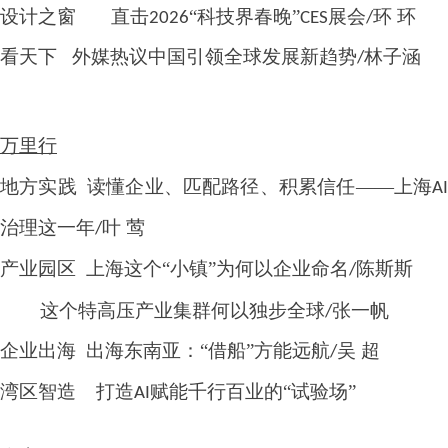
设计之窗
直击
“
科技界春晚
”
展会
环 环
2026
CES
/
看天下
外媒热议中国引领全球发展新趋势
林子涵
/
万里行
地方实践
读懂企业、匹配路径、积累信任
——上海
A
治理这一年
叶 莺
/
产业园区
上海这个
“小镇”为何以企业命名
陈斯斯
/
这个特高压产业集群何以独步全球
张一帆
/
企业出海
出海东南亚：
“借船”方能远航
吴 超
/
湾区智造
打造
赋能千行百业的“试验场”
AI